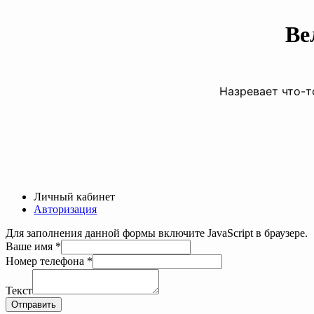
Ве
Назревает что-т
Личный кабинет
Авторизация
Для заполнения данной формы включите JavaScript в браузере.
Ваше имя
*
Ваше
Номер телефона
*
Номер
телефона
Текст
Отправить