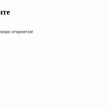
нте
скоро откроется!