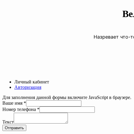
Ве
Назревает что-т
Личный кабинет
Авторизация
Для заполнения данной формы включите JavaScript в браузере.
Ваше имя
*
телефона
Номер телефона
*
Текст
Ваше
Текст
Отправить