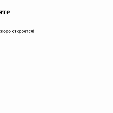
нте
скоро откроется!