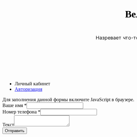
Ве
Назревает что-т
Личный кабинет
Авторизация
Для заполнения данной формы включите JavaScript в браузере.
Номер
Ваше имя
*
Текст
Номер телефона
*
Ваше
Текст
Отправить