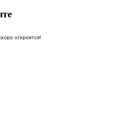
нте
скоро откроется!