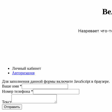
Ве
Назревает что-т
Личный кабинет
Авторизация
Для заполнения данной формы включите JavaScript в браузере.
Ваше имя
*
Номер телефона
*
Ваше
имя
Текст
телефона
Отправить