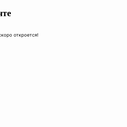
нте
скоро откроется!