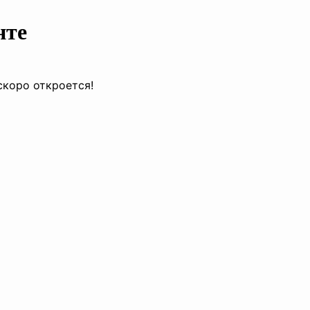
нте
скоро откроется!