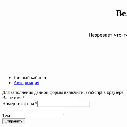
Ве
Назревает что-т
Личный кабинет
Авторизация
Для заполнения данной формы включите JavaScript в браузере.
Ваше имя
*
Номер телефона
*
имя
телефона
Текст
Текст
Отправить