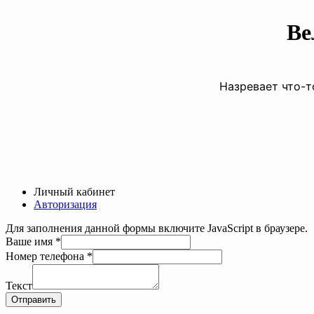
Ве
Назревает что-т
Личный кабинет
Авторизация
Для заполнения данной формы включите JavaScript в браузере.
Ваше имя
*
Номер телефона
*
Номер
имя
Текст
телефона
Отправить