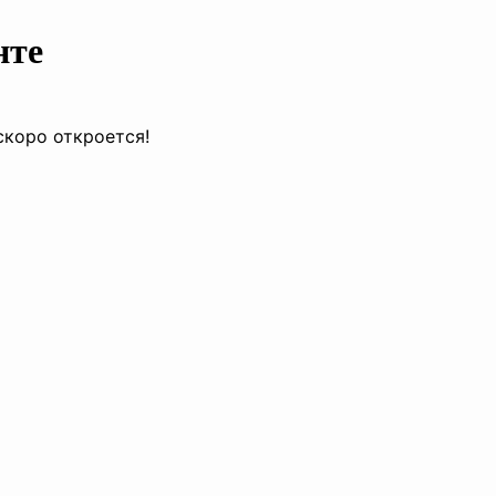
нте
скоро откроется!