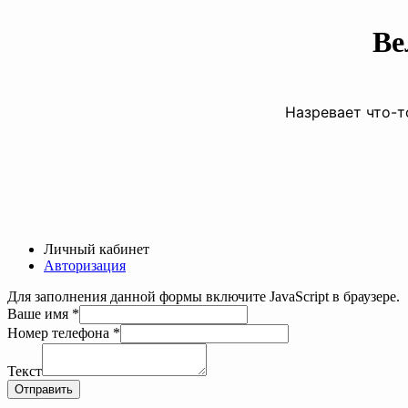
Ве
Назревает что-т
Личный кабинет
Авторизация
Для заполнения данной формы включите JavaScript в браузере.
Ваше имя
*
Ваше
Номер телефона
*
телефона
имя
Текст
Отправить