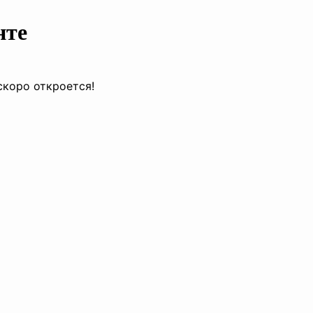
нте
скоро откроется!