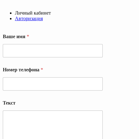
Личный кабинет
Авторизация
Ваше имя
*
Номер телефона
*
т
Текст
е
л
е
ф
о
н